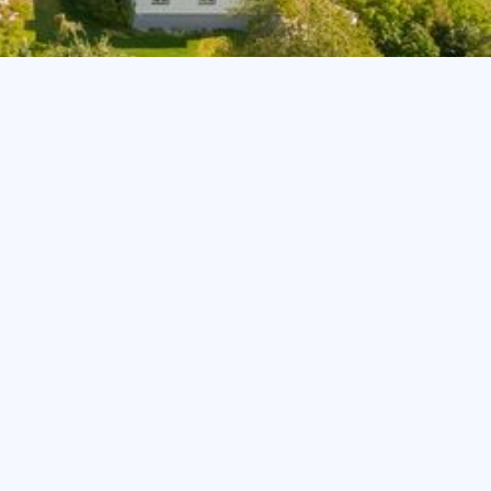
020 - 12 18 20
Offert
🏠︎
Takbyte och takläggning på Eriksberg – lokalt
utfört nära Norrköping
Eriksberg är en anrik hästgård med sjötomt strax norr om
Norrköping. Gården har en rik historia och var under tidigt