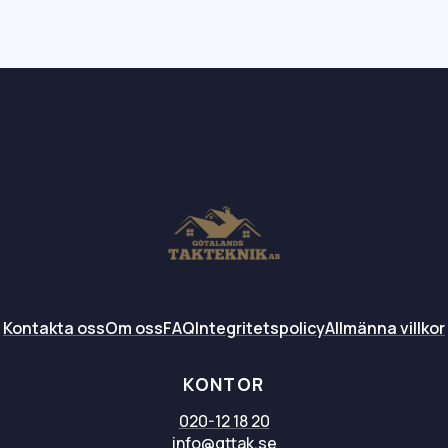
Kontakta oss
Om oss
FAQ
Integritetspolicy
Allmänna villkor
KONTOR
020-12 18 20
info@gttak.se