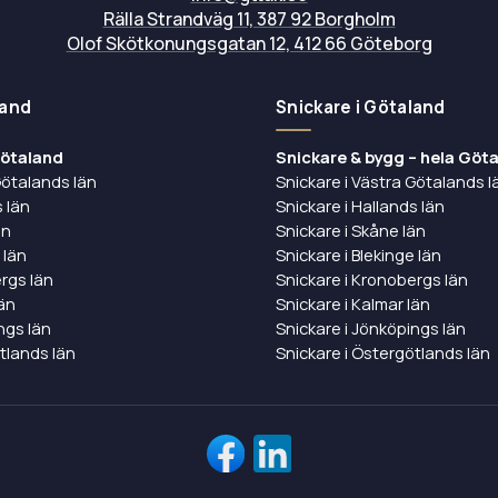
Rälla Strandväg 11, 387 92 Borgholm
Olof Skötkonungsgatan 12, 412 66 Göteborg
land
Snickare i Götaland
Götaland
Snickare & bygg – hela Göt
Götalands län
Snickare i Västra Götalands l
 län
Snickare i Hallands län
än
Snickare i Skåne län
 län
Snickare i Blekinge län
rgs län
Snickare i Kronobergs län
län
Snickare i Kalmar län
ngs län
Snickare i Jönköpings län
tlands län
Snickare i Östergötlands län