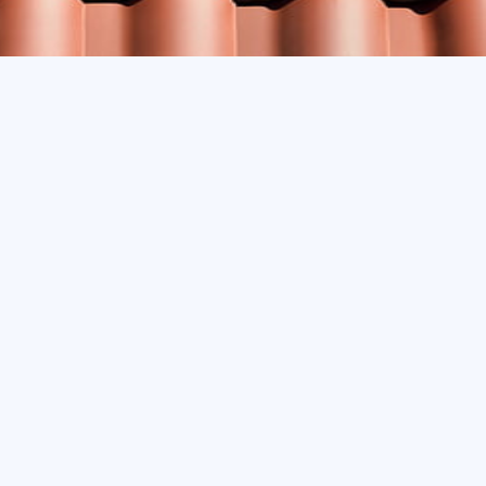
tänker på tak. Att lägga tak med
yptierna..” och när det gäller
 att lägga tak med. Till Sverige
t idag.