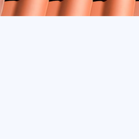
020 - 12 18 20
Offert
🏠︎
Takpannan är en sann svensk klass
pannor av lertegel är en mycket 
takpannan stämmer det. För omkrin
kom metoden redan på 1100-talet o
Hållbart, skyddande