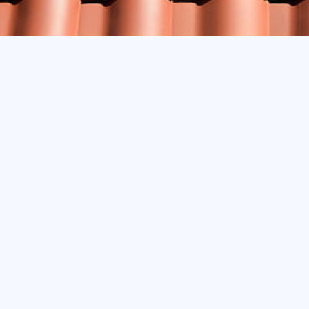
iker. Tidlöst modern och det första många tänker på när man 
gammal byggnadsmetod. Man brukar säga att “redan de gamla eg
g 3000 år sedan började de nämligen bränna plattor av lera för
ch från 1600-talet har pannorna sett ut ungefär som de ser u
 och brandsäkert