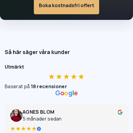
Boka kostnadsfri offert
Så här säger våra kunder
Utmärkt
★★★★★
Baserat på
18 recensioner
G
o
o
g
l
e
AGNES BLOM
5 månader sedan
★★★★★
✓