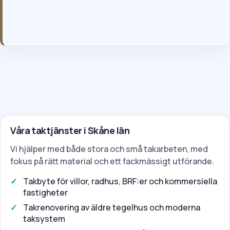
Genom att skicka formuläret godkänner du våra allmänna villkor
och vår integritetspolicy.
Våra taktjänster i Skåne län
Vi hjälper med både stora och små takarbeten, med
fokus på rätt material och ett fackmässigt utförande.
Takbyte för villor, radhus, BRF:er och kommersiella
fastigheter
Takrenovering av äldre tegelhus och moderna
taksystem