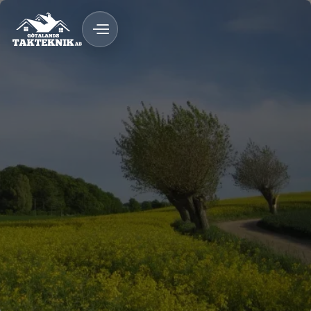
020 - 12 18 20
Kostnadsfri Offert
Kostnadsfri offert
Tak med lång livslängd
Rådgivning på plats
Trygg process