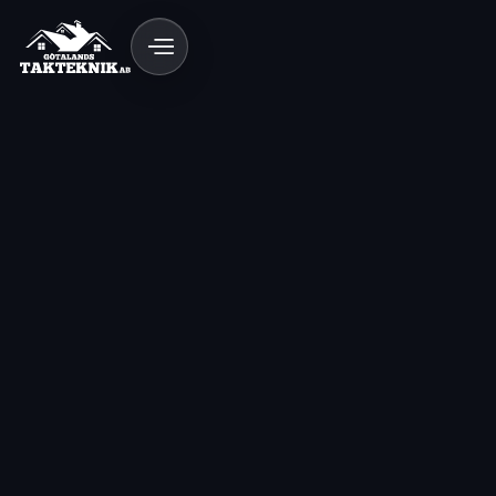
Behöver du byta tak, renovera ett äldre tak eller få
en tydlig bedömning innan skadan växer?
Götalands Takteknik hjälper villaägare, BRF:er,
fastighetsägare och företag med tak som
planeras efter huset, materialet, takets lutning
och hur utsatt läget är för vind, regn och fukt. Vi
går igenom ytskikt, underlag, plåt, avvattning och
viktiga detaljer så att du kan välja mellan takbyte,
takrenovering eller riktad reparation med bättre
beslutsunderlag.
020 - 12 18 20
Kostnadsfri Offert