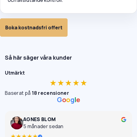
Boka kostnadsfri offert
Så här säger våra kunder
Utmärkt
★★★★★
Baserat på
18 recensioner
G
o
o
g
l
e
AGNES BLOM
5 månader sedan
★★★★★
✓