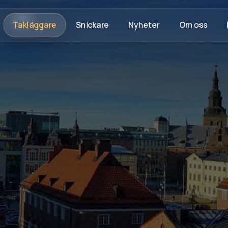
Takläggare
Snickare
Nyheter
Om oss
Rådgivning på plats
Trygg process