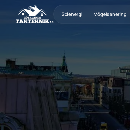
Solenergi
Mögelsanering
020 - 12 18 20
Kostnadsfri Offert
Kostnadsfri offert
Tak med lång livslängd