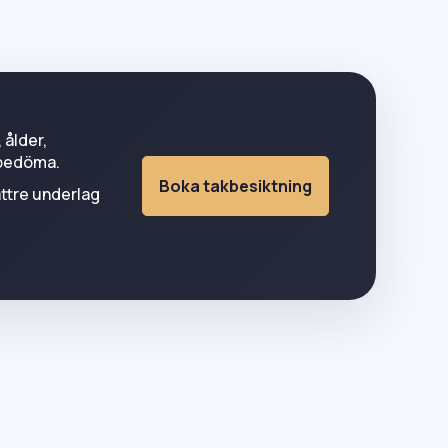
, ålder,
t bedöma.
Boka takbesiktning
ättre underlag