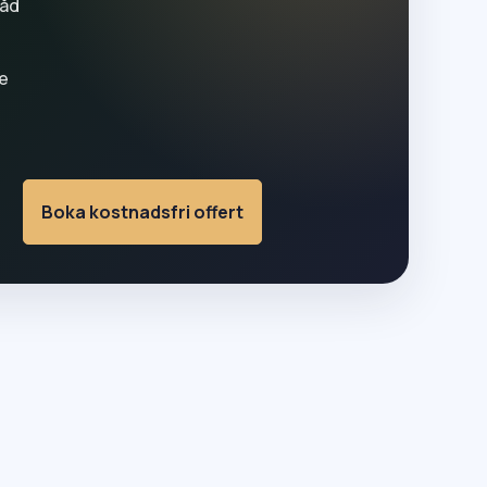
råd
e
Boka kostnadsfri offert