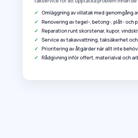
takservice för att upptäcka problem innan de b
Omläggning av villatak med genomgång av 
Renovering av tegel-, betong-, plåt- och 
Reparation runt skorstenar, kupor, vinds
Service av takavvattning, taksäkerhet och
Prioritering av åtgärder när allt inte beh
Rådgivning inför offert, materialval och a