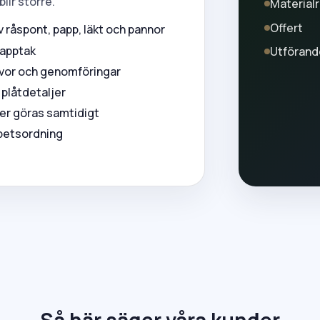
lir större.
Material
Offert
råspont, papp, läkt och pannor
papptak
Utförand
kivor och genomföringar
 plåtdetaljer
över göras samtidigt
rbetsordning