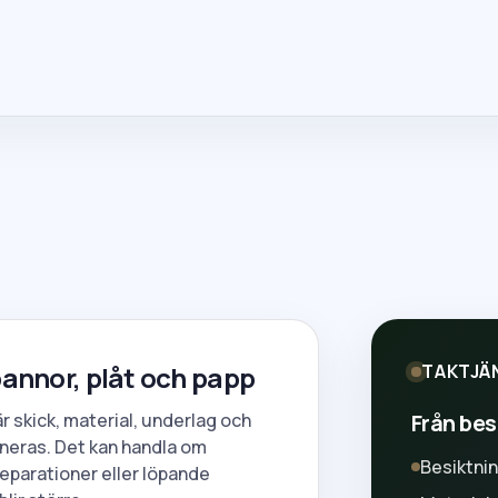
 pannor, plåt och papp
TAKTJÄ
Från besi
är skick, material, underlag och
neras. Det kan handla om
Besiktni
eparationer eller löpande