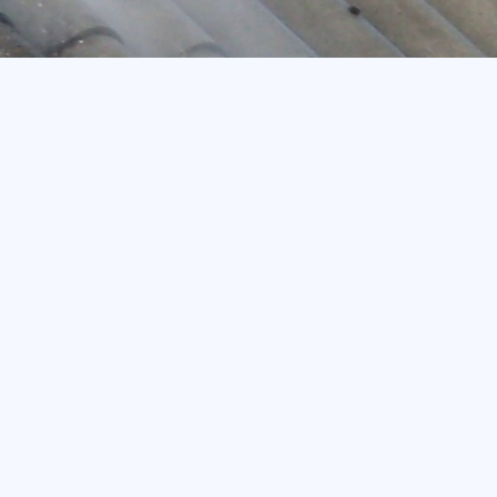
020 - 12 18 20
Offert
🏠︎
Taktvätt är ett av alla de där sakerna man ska göra som
husägare men som kanske inte alltid blir av. Samtidigt är
taktvätten en viktig ingrediens för ett tak som både är
långlivat, energismart och, inte minst, snyggt. Ett nytvättat
tak höjer husets helhetsintryck markant. Här har vi samlat fem
anledningar att regelbundet tvätta taket.
Längre livslängd