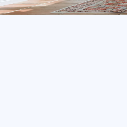
020 - 12 18 20
Offert
🏠︎
För- och nackdelar m