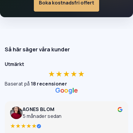
Boka kostnadsfri offert
Så här säger våra kunder
Utmärkt
★★★★★
Baserat på
18 recensioner
G
o
o
g
l
e
AGNES BLOM
5 månader sedan
★★★★★
✓