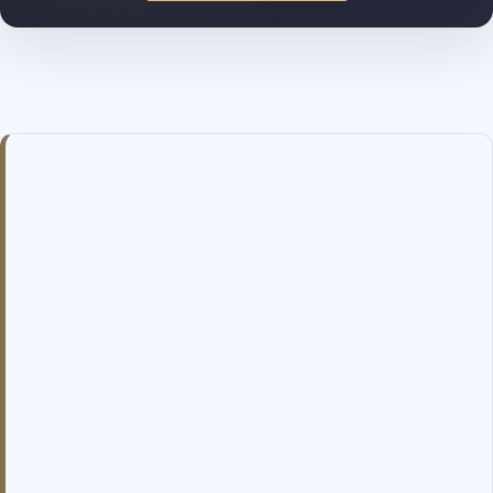
Takbyte i Svenljunga när fukt, löv och
underlag behöver vägas in