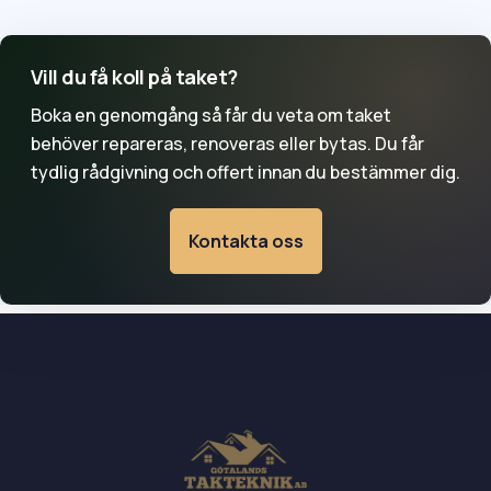
skorsten och ränndalar. Undvik att gå upp på taket om
det är halt eller osäkert. En takläggare kan lokalisera
orsaken och avgöra om reparation räcker.
Vill du få koll på taket?
Boka en genomgång så får du veta om taket
behöver repareras, renoveras eller bytas. Du får
tydlig rådgivning och offert innan du bestämmer dig.
Kontakta oss