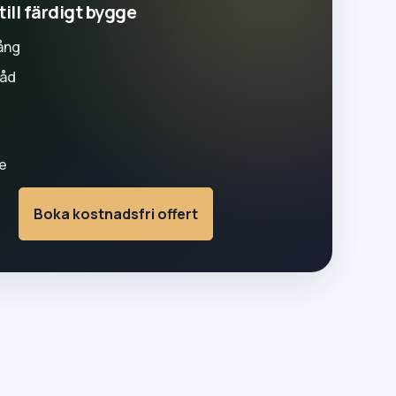
till färdigt bygge
ång
råd
g
e
Boka kostnadsfri offert