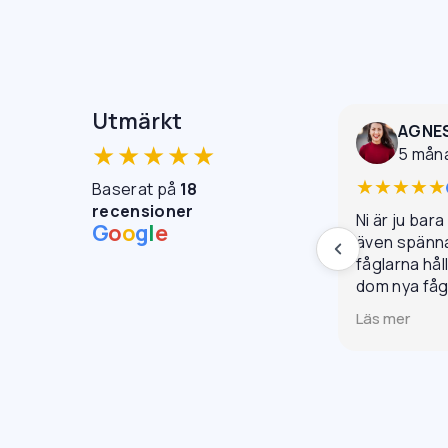
Utmärkt
AGNE
★★★★★
5 mån
★★★★★
Baserat på
18
recensioner
Ni är ju bara
G
o
o
g
l
e
även spännan
fåglarna hål
dom nya få
monterades d
Läs mer
trevligt be
riktigt fint r