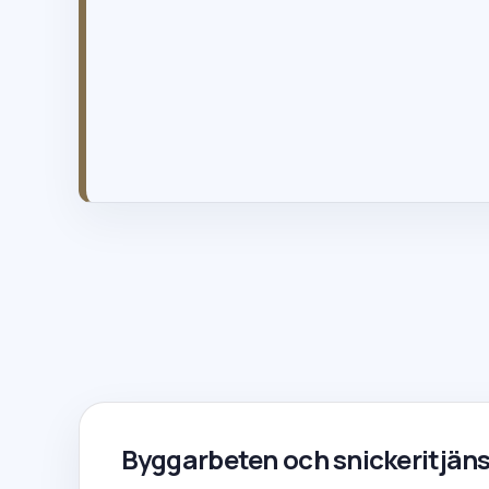
info@gttak.se
020-121820
Byggarbeten och snickeritjäns