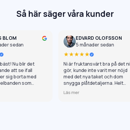
Så här säger våra kunder
S BLOM
EDVARD OLOFSSON
ader sedan
5 månader sedan
★★★★★
✓
✓
 bäst! Nu blir det
Ni är fruktansvärt bra på det ni
de att se ifall
gör, kunde inte varit mer nöjd
ler sig borta med
med det nya taket och dom
gelbanden som
snygga plåtdetaljerna. Helt
it. Väldigt
otroligt grymt jobb och
Läs mer
mötande och ett
professionellt genom hela
esultat.
processen.