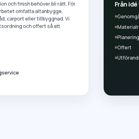
Från idé 
on och finish behöver bli rätt. För
 arbetet omfatta altanbygge,
Genomg
d, carport eller tillbyggnad. Vi
etsordning och offert så att
Material
Planerin
Offert
Utförand
ggservice