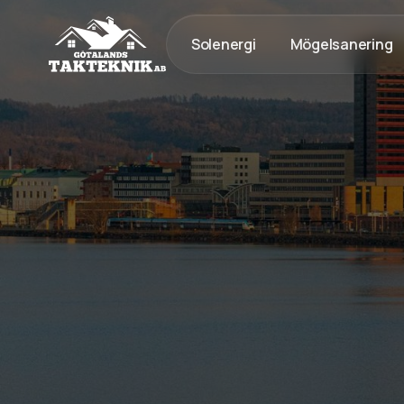
Solenergi
Mögelsanering
020 - 12 18 20
Kostnadsfri Offert
Kostnadsfri offert
Snickeri & byggnation med g