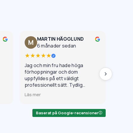
MARTIN HÄGGLUND
K
M
6 månader sedan
5
★★★★★
★★★
✓
Jag och min fru hade höga
Den för
förhoppningar och dom
ett ann
uppfylldes på ett väldigt
skämt.
professionellt sätt. Tydlig
skillna
kommunikation, bra resultat
Seriösa
Läs mer
Läs mer
och mycket fint bemötande.
lätta a
Baserat på Google-recensioner
ⓘ