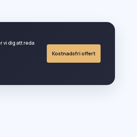
r vi dig att reda
Kostnadsfri offert