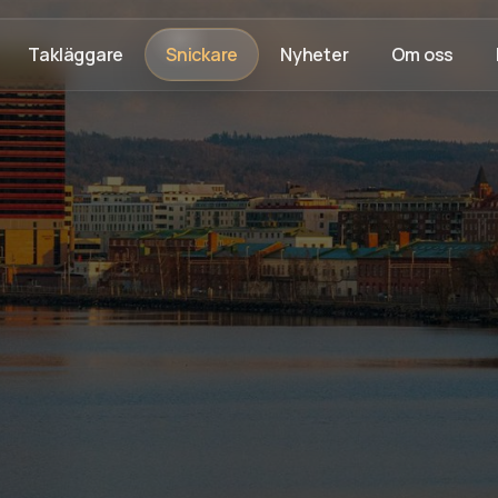
Takläggare
Snickare
Nyheter
Om oss
aranti
Fast pris & ROT-avdrag
Trygg byggprocess