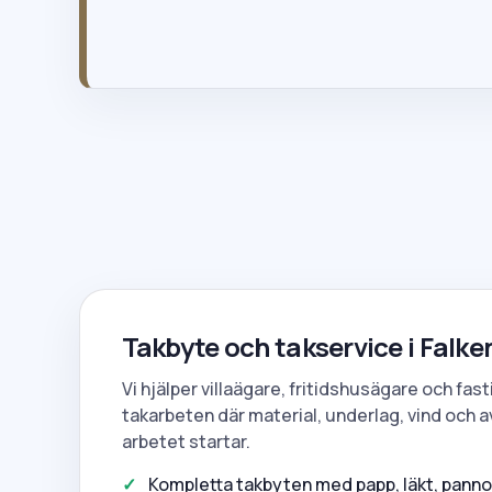
020-121820
Takbyte och takservice i Falk
Vi hjälper villaägare, fritidshusägare och fa
takarbeten där material, underlag, vind och 
arbetet startar.
Kompletta takbyten med papp, läkt, pannor,