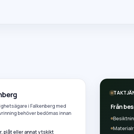
enberg
TAKTJÄ
Från besi
stighetsägare i Falkenberg med
avrinning behöver bedömas innan
Besiktni
Material
 plåt eller annat ytskikt