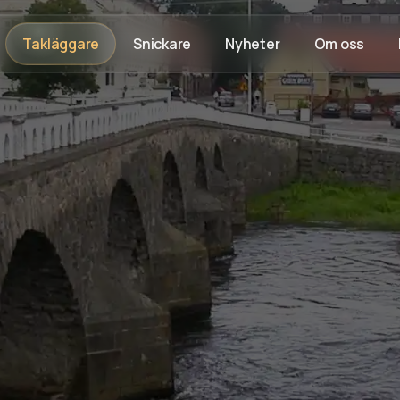
Takläggare
Snickare
Nyheter
Om oss
FAQ
Rådgivning på plats
Trygg process