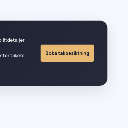
plåtdetaljer
Boka takbesiktning
efter takets