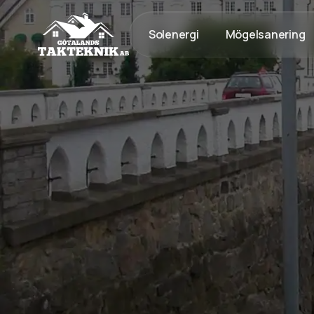
Solenergi
Mögelsanering
020 - 12 18 20
Kostnadsfri Offert
Kostnadsfri offert
Tak med lång livslängd