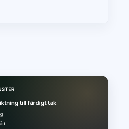
NSTER
ktning till färdigt tak
ng
råd