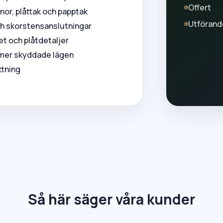
Offert
or, plåttak och papptak
Utförand
och skorstensanslutningar
et och plåtdetaljer
 mer skyddade lägen
ttning
Så här säger våra kunder