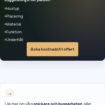
Hustyp
Placering
Material
Funktion
Underhåll
Boka kostnadsfri offert
→
Läs mer om våra
snickare och byggarbeten
, eller