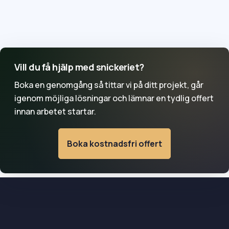
Tidsåtgången beror på omfattning, material, lovfrågor
och om flera yrkesgrupper behövs. En tydlig genomgång
av projektet i Falkenberg gör tidsplanen mer realistisk
innan arbetet startar.
Vill du få hjälp med snickeriet?
Boka en genomgång så tittar vi på ditt projekt, går
igenom möjliga lösningar och lämnar en tydlig offert
innan arbetet startar.
Boka kostnadsfri offert