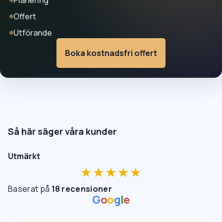
Planering
Offert
Utförande
Boka kostnadsfri offert
Så här säger våra kunder
Utmärkt
★★★★★
Baserat på
18 recensioner
G
o
o
g
l
e