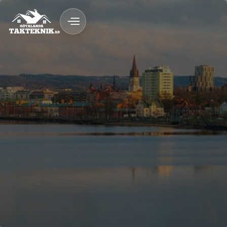
020 - 12 18 20
Kostnadsfri Offert
Kostnadsfri offert
Snickeri & byggnation med garanti
Fast pris & ROT-avdrag
Trygg byggprocess