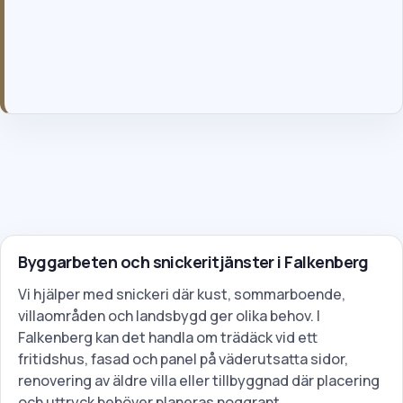
Genom att skicka formuläret godkänner du våra allmänna villkor
och vår integritetspolicy.
Byggarbeten och snickeritjänster i Falkenberg
Vi hjälper med snickeri där kust, sommarboende,
villaområden och landsbygd ger olika behov. I
Falkenberg kan det handla om trädäck vid ett
fritidshus, fasad och panel på väderutsatta sidor,
renovering av äldre villa eller tillbyggnad där placering
och uttryck behöver planeras noggrant.