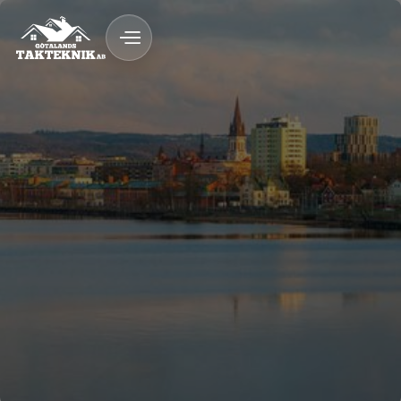
020 - 12 18 20
Kostnadsfri Offert
Kostnadsfri offert
Snickeri & byggnation med garanti
Fast pris & ROT-avdrag
Trygg byggprocess