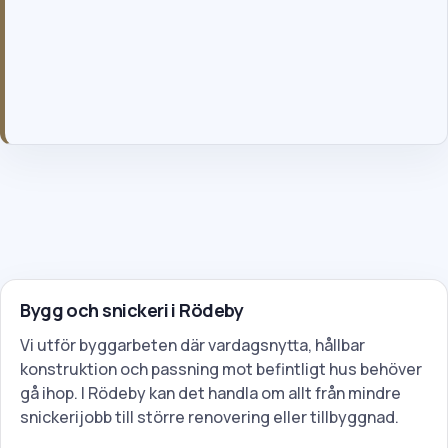
Genom att skicka formuläret godkänner du våra allmänna villkor
och vår integritetspolicy.
Bygg och snickeri i Rödeby
Vi utför byggarbeten där vardagsnytta, hållbar
konstruktion och passning mot befintligt hus behöver
gå ihop. I Rödeby kan det handla om allt från mindre
snickerijobb till större renovering eller tillbyggnad.