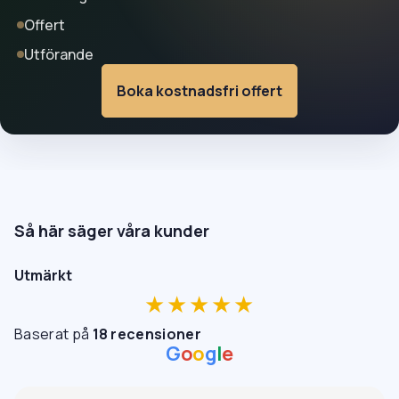
Offert
Utförande
Boka kostnadsfri offert
Så här säger våra kunder
Utmärkt
★★★★★
Baserat på
18 recensioner
G
o
o
g
l
e