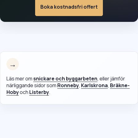
Boka kostnadsfri offert
→
Läs mer om
snickare och byggarbeten
, eller jämför
närliggande sidor som
Ronneby
,
Karlskrona
,
Bräkne-
Hoby
och
Listerby
.