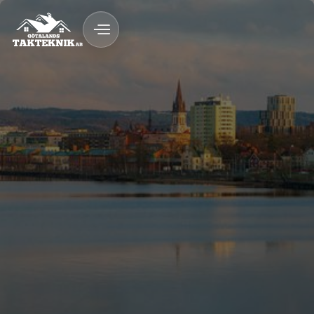
020 - 12 18 20
Kostnadsfri Offert
Kostnadsfri offert
Snickeri & byggnation med garanti
Fast pris & ROT-avdrag
Trygg byggprocess