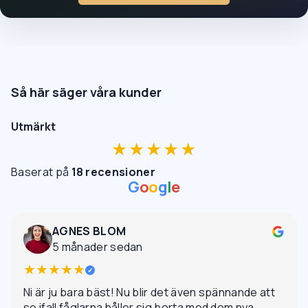
Så här säger våra kunder
Utmärkt
★★★★★
Baserat på
18 recensioner
G
o
o
g
l
e
AGNES BLOM
5 månader sedan
★★★★★
✓
Ni är ju bara bäst! Nu blir det även spännande att
se ifall fåglarna håller sig borta med dom nya