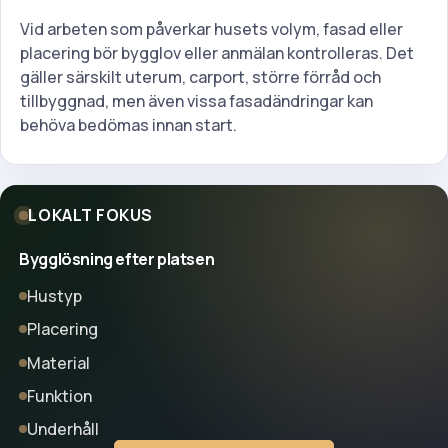
Vid arbeten som påverkar husets volym, fasad eller
placering bör bygglov eller anmälan kontrolleras. Det
gäller särskilt uterum, carport, större förråd och
tillbyggnad, men även vissa fasadändringar kan
behöva bedömas innan start.
LOKALT FOKUS
Bygglösning efter platsen
Hustyp
Placering
Material
Funktion
Underhåll