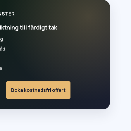
NSTER
ktning till färdigt tak
ng
råd
e
Boka kostnadsfri offert