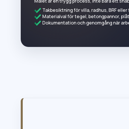
Målet är en trygg process, inte bara ett snab
Takbesiktning för villa, radhus, BRF eller
Materialval för tegel, betongpannor, plå
Dokumentation och genomgång när arbet