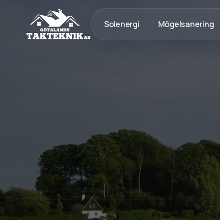
Solenergi
Mögelsanering
020 - 12 18 20
Kostnadsfri Offert
Kostnadsfri offert
Tak med lång livslängd