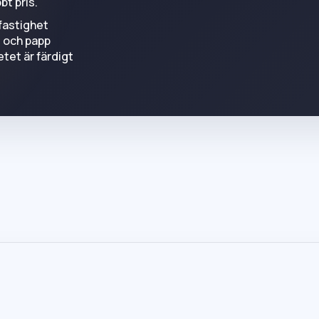
bt pris.
 fastighet
t och papp
et är färdigt