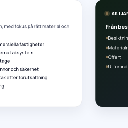
TAKTJÄ
Från besi
, med fokus på rätt material och
Besiktni
mersiella fastigheter
Material
derna taksystem
Offert
itage
Utförand
pannor och säkerhet
ak efter förutsättning
ing