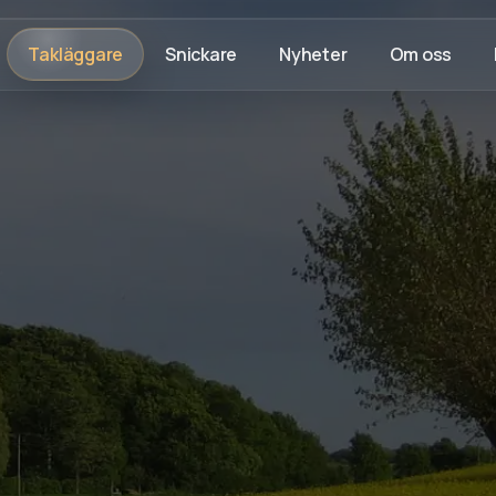
Takläggare
Snickare
Nyheter
Om oss
Rådgivning på plats
Trygg process