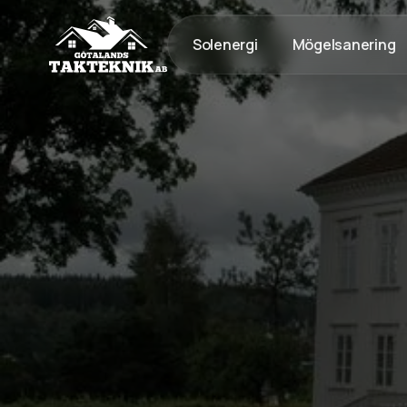
Solenergi
Mögelsanering
020 - 12 18 20
Kostnadsfri Offert
Kostnadsfri offert
Tak med lång livslängd