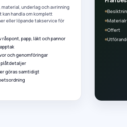
Från besi
k, material, underlag och avrinning
Besiktni
t kan handla om komplett
er eller löpande takservice för
Material
Offert
råspont, papp, läkt och pannor
Utförand
papptak
kivor och genomföringar
 plåtdetaljer
över göras samtidigt
rbetsordning