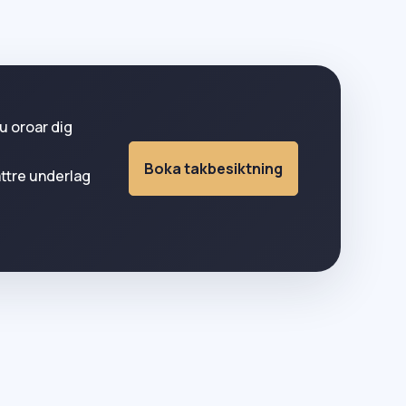
u oroar dig
Boka takbesiktning
ättre underlag