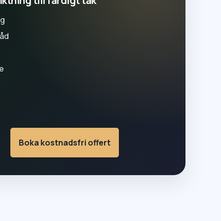
ktning till färdigt tak
ng
råd
e
Boka kostnadsfri offert