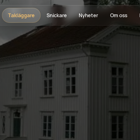
Takläggare
Snickare
Nyheter
Om oss
Rådgivning på plats
Trygg process