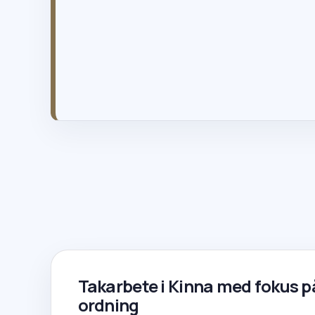
info@gttak.se
020-121820
Takarbete i Kinna med fokus på
ordning