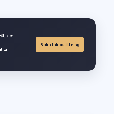
välja en
Boka takbesiktning
tion.