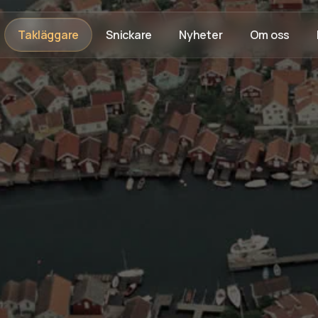
Takläggare
Snickare
Nyheter
Om oss
Rådgivning på plats
Trygg process