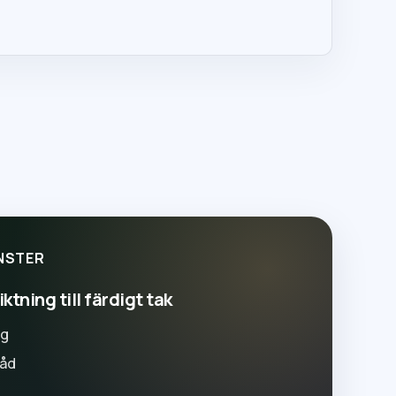
NSTER
ktning till färdigt tak
ng
råd