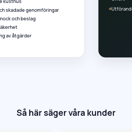
dre kusthus
Utförand
och skadade genomföringar
, nock och beslag
säkerhet
ing av åtgärder
Så här säger våra kunder