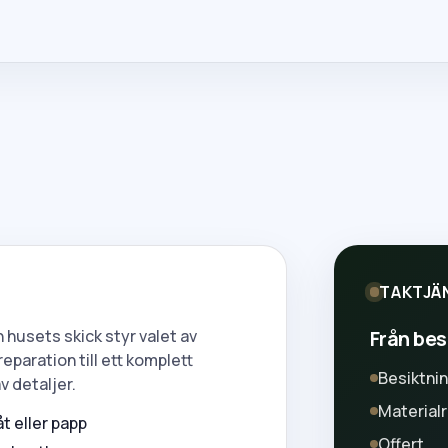
TAKTJÄ
Från besi
 husets skick styr valet av
reparation till ett komplett
Besiktni
 detaljer.
Material
åt eller papp
Offert