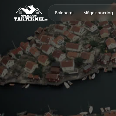
Solenergi
Mögelsanering
020 - 12 18 20
Kostnadsfri Offert
Kostnadsfri offert
Tak med lång livslängd