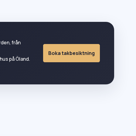
rden, från
Boka takbesiktning
 hus på Öland.