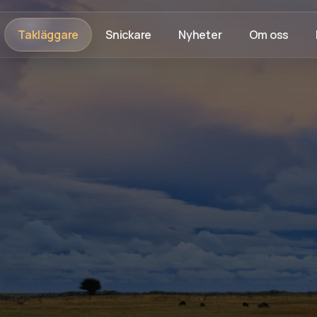
Takläggare
Snickare
Nyheter
Om oss
Rådgivning på plats
Trygg process