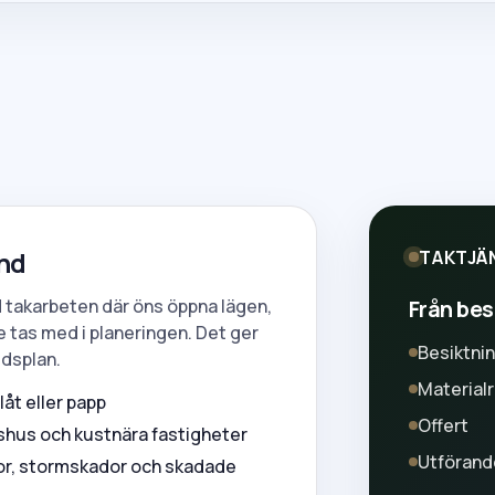
and
TAKTJÄ
Från besi
 takarbeten där öns öppna lägen,
 tas med i planeringen. Det ger
Besiktni
idsplan.
Material
låt eller papp
Offert
idshus och kustnära fastigheter
Utförand
nor, stormskador och skadade