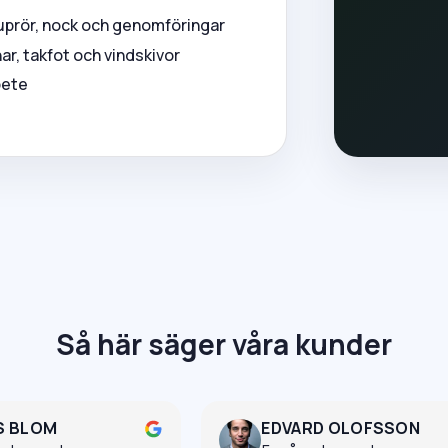
uprör, nock och genomföringar
ar, takfot och vindskivor
bete
Så här säger våra kunder
S BLOM
EDVARD OLOFSSON