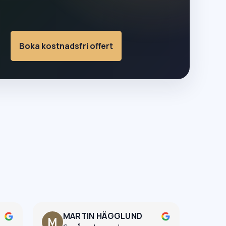
Boka kostnadsfri offert
MARTIN HÄGGLUND
K
M