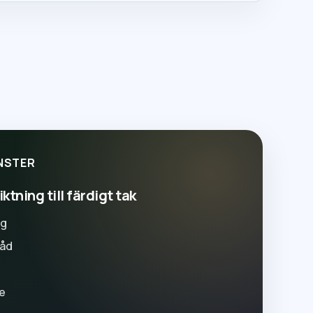
NSTER
ktning till färdigt tak
ng
råd
e