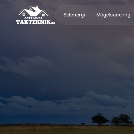
Solenergi
Mögelsanering
020 - 12 18 20
Kostnadsfri Offert
Kostnadsfri offert
Tak med lång livslängd