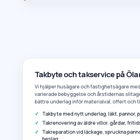
Takbyte och takservice på Öl
Vi hjälper husägare och fastighetsägare med
varierade bebyggelse och årstidernas slitage
bättre underlag inför materialval, offert och t
Takbyte med nytt underlag, läkt, pannor, p
Takrenovering av äldre villor, gårdar, frit
Takreparation vid läckage, spruckna pan
beslag