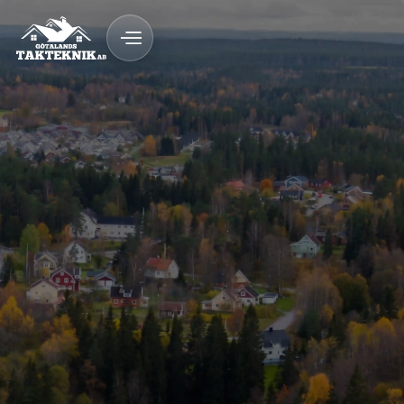
Behöver du takläggare i Månsarp? Götalands
Takteknik erbjuder pålitlig och certifierad
takläggning med garanti.
30
års vattentäthets-garanti
100% Nöjd Kund-
garanti
Kontakta oss idag för
takläggning i Månsarp!
020 - 12 18 20
Kostnadsfri Offert
Kostnadsfri offert
Tak med lång livslängd