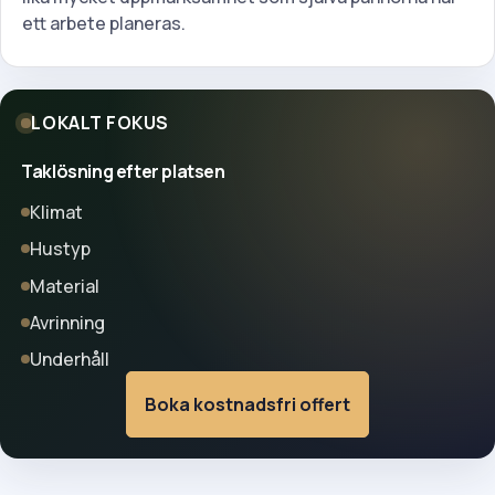
ett arbete planeras.
LOKALT FOKUS
Taklösning efter platsen
Klimat
Hustyp
Material
Avrinning
Underhåll
Boka kostnadsfri offert