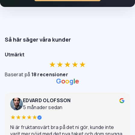
Så här säger våra kunder
Utmärkt
★★★★★
Baserat på
18 recensioner
G
o
o
g
l
e
EDVARD OLOFSSON
5 månader sedan
★★★★★
✓
Ni är fruktansvärt bra på det ni gör, kunde inte
varit mer nöjd med det nya taket och dom snygga