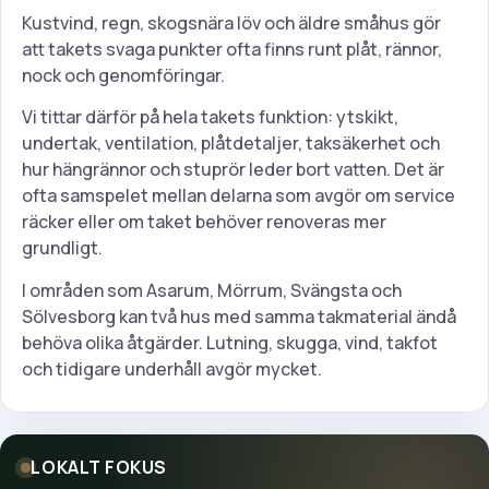
Kustvind, regn, skogsnära löv och äldre småhus gör
att takets svaga punkter ofta finns runt plåt, rännor,
nock och genomföringar.
Vi tittar därför på hela takets funktion: ytskikt,
undertak, ventilation, plåtdetaljer, taksäkerhet och
hur hängrännor och stuprör leder bort vatten. Det är
ofta samspelet mellan delarna som avgör om service
räcker eller om taket behöver renoveras mer
grundligt.
I områden som Asarum, Mörrum, Svängsta och
Sölvesborg kan två hus med samma takmaterial ändå
behöva olika åtgärder. Lutning, skugga, vind, takfot
och tidigare underhåll avgör mycket.
LOKALT FOKUS