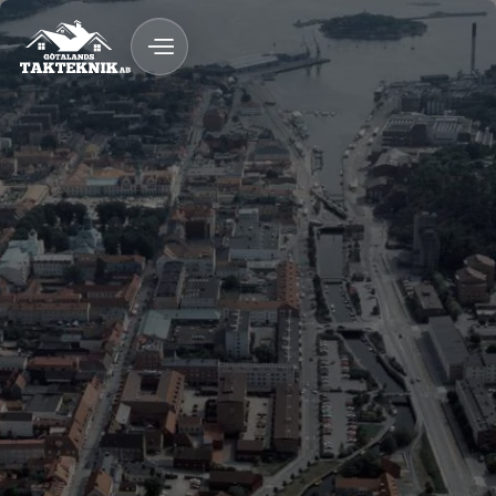
FAQ
020 - 12 18 20
Kostnadsfri Offert
Kostnadsfri offert
Tak med lång livslängd
Rådgivning på plats
Trygg process