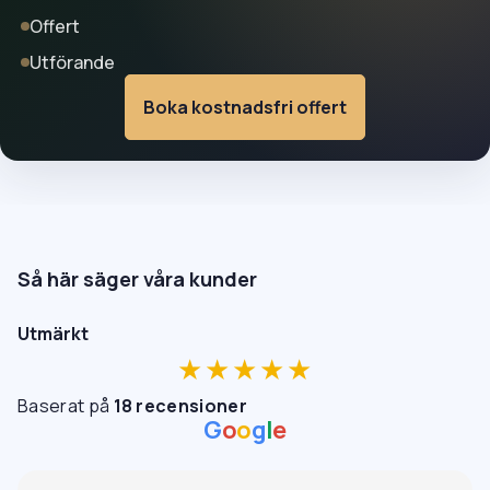
Offert
Utförande
Boka kostnadsfri offert
Så här säger våra kunder
Utmärkt
★★★★★
Baserat på
18 recensioner
G
o
o
g
l
e