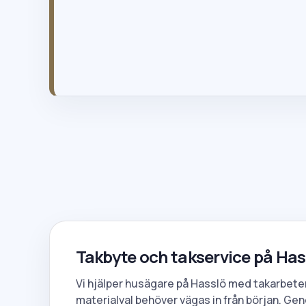
info@gttak.se
020-121820
Takbyte och takservice på Has
Vi hjälper husägare på Hasslö med takarbeten 
materialval behöver vägas in från början. G