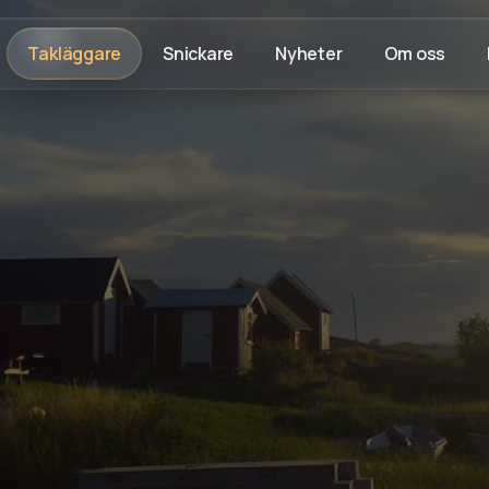
Takläggare
Snickare
Nyheter
Om oss
Rådgivning på plats
Trygg process