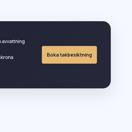
h avvattning
Boka takbesiktning
lskrona