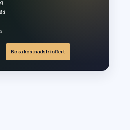
ng
råd
e
Boka kostnadsfri offert