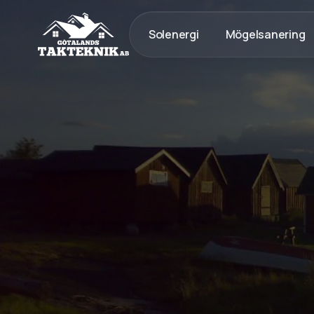
Solenergi
Mögelsanering
020 - 12 18 20
Kostnadsfri Offert
Kostnadsfri offert
Tak med lång livslängd