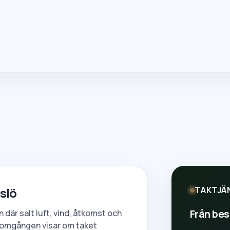
slö
TAKTJÄ
Från besi
där salt luft, vind, åtkomst och
enomgången visar om taket