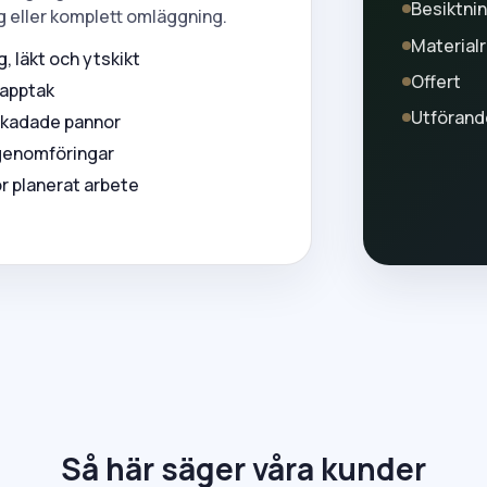
Besiktni
g eller komplett omläggning.
Material
, läkt och ytskikt
Offert
papptak
Utförand
skadade pannor
 genomföringar
r planerat arbete
Så här säger våra kunder