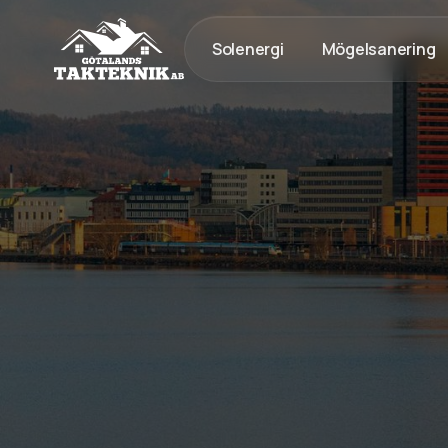
Solenergi
Mögelsanering
020 - 12 18 20
Kostnadsfri Offert
Kostnadsfri offert
Snickeri & byggnation med g