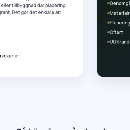
Genomg
eller tillbyggnad där placering,
ant. Det gör det enklare att
Material
Planerin
Offert
Utförand
nickerier