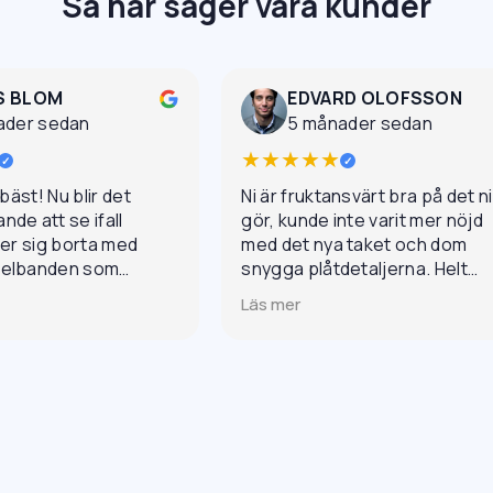
Så här säger våra kunder
S BLOM
EDVARD OLOFSSON
ader sedan
5 månader sedan
★★★★★
✓
✓
 bäst! Nu blir det
Ni är fruktansvärt bra på det ni
de att se ifall
gör, kunde inte varit mer nöjd
ler sig borta med
med det nya taket och dom
gelbanden som
snygga plåtdetaljerna. Helt
it. Väldigt
otroligt grymt jobb och
Läs mer
mötande och ett
professionellt genom hela
esultat.
processen.