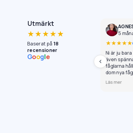
Utmärkt
AGNE
★★★★★
5 mån
★★★★★
Baserat på
18
recensioner
Ni är ju bara
G
o
o
g
l
e
även spännan
fåglarna hål
dom nya få
monterades d
Läs mer
trevligt be
riktigt fint r