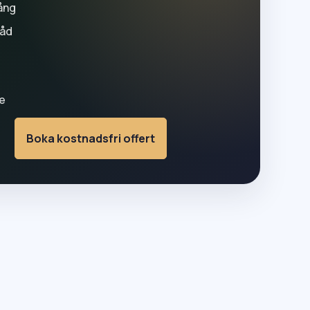
ång
råd
g
e
Boka kostnadsfri offert