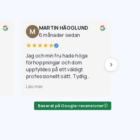
MARTIN HÄGGLUND
K
M
6 månader sedan
5
★★★★★
★★★
✓
Jag och min fru hade höga
Den för
förhoppningar och dom
ett ann
uppfylldes på ett väldigt
skämt.
professionellt sätt. Tydlig
skillna
kommunikation, bra resultat
Seriösa
Läs mer
Läs mer
och mycket fint bemötande.
lätta a
Baserat på Google-recensioner
ⓘ