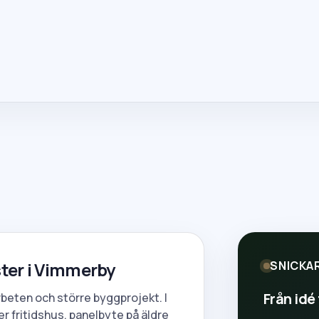
ter i Vimmerby
SNICKA
Från idé 
rbeten och större byggprojekt. I
er fritidshus, panelbyte på äldre