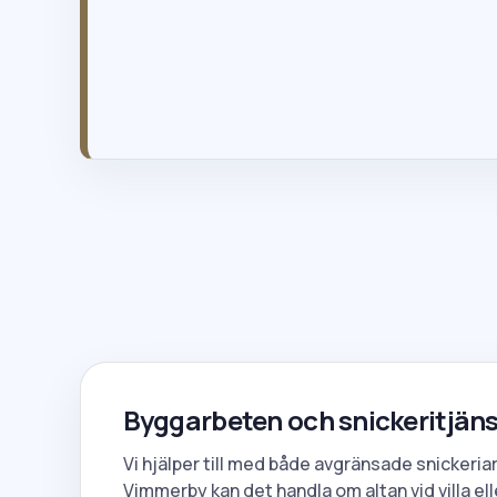
info@gttak.se
020-121820
Byggarbeten och snickeritjäns
Vi hjälper till med både avgränsade snickeria
Vimmerby kan det handla om altan vid villa ell