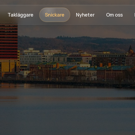
Takläggare
Snickare
Nyheter
Om oss
aranti
Fast pris & ROT-avdrag
Trygg byggprocess