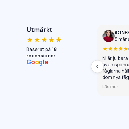
Utmärkt
AGNE
★★★★★
5 mån
★★★★★
Baserat på
18
recensioner
Ni är ju bara
G
o
o
g
l
e
även spännan
fåglarna hål
dom nya få
monterades d
Läs mer
trevligt be
riktigt fint r