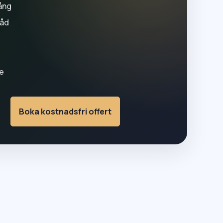
ång
råd
g
e
Boka kostnadsfri offert