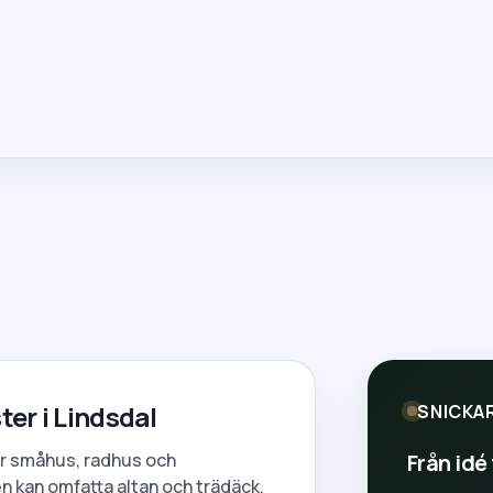
er i Lindsdal
SNICKA
Från idé 
för småhus, radhus och
n kan omfatta altan och trädäck,