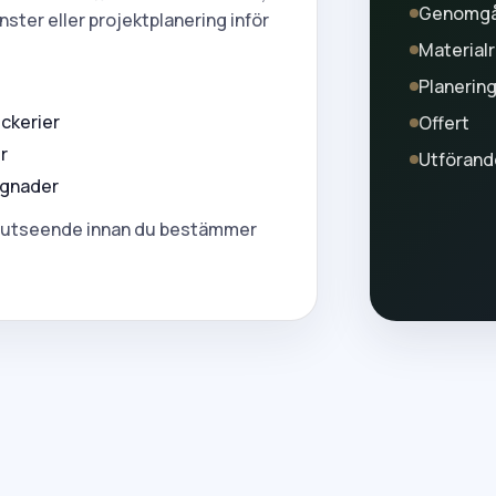
Genomg
nster eller projektplanering inför
Material
Planerin
ckerier
Offert
r
Utförand
yggnader
och utseende innan du bestämmer