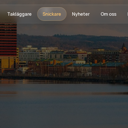
Takläggare
Snickare
Nyheter
Om oss
aranti
Fast pris & ROT-avdrag
Trygg byggprocess