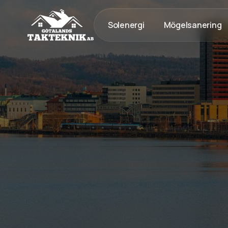
Solenergi
Mögelsanering
020 - 12 18 20
Kostnadsfri Offert
Kostnadsfri offert
Snickeri & byggnation med g