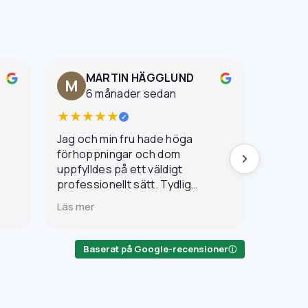
MARTIN HÄGGLUND
K
M
6 månader sedan
5
★★★★★
★★★
✓
Jag och min fru hade höga
Den för
förhoppningar och dom
ett ann
uppfylldes på ett väldigt
skämt.
professionellt sätt. Tydlig
skillna
kommunikation, bra resultat
Seriösa
Läs mer
Läs mer
och mycket fint bemötande.
lätta a
Baserat på Google-recensioner
ⓘ