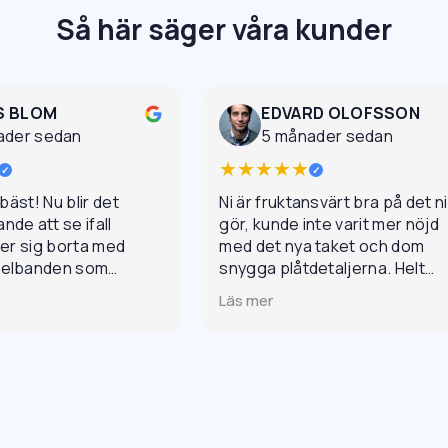
Så här säger våra kunder
S BLOM
EDVARD OLOFSSON
ader sedan
5 månader sedan
★★★★★
✓
✓
 bäst! Nu blir det
Ni är fruktansvärt bra på det ni
de att se ifall
gör, kunde inte varit mer nöjd
ler sig borta med
med det nya taket och dom
gelbanden som
snygga plåtdetaljerna. Helt
it. Väldigt
otroligt grymt jobb och
Läs mer
mötande och ett
professionellt genom hela
esultat.
processen.