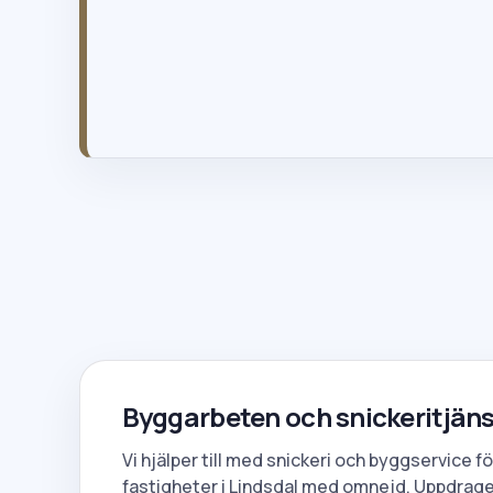
info@gttak.se
020-121820
Byggarbeten och snickeritjänst
Vi hjälper till med snickeri och byggservice 
fastigheter i Lindsdal med omnejd. Uppdrage