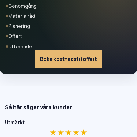
Genomgång
Materialråd
Planering
Offert
Utförande
Boka kostnadsfri offert
Så här säger våra kunder
Utmärkt
★★★★★