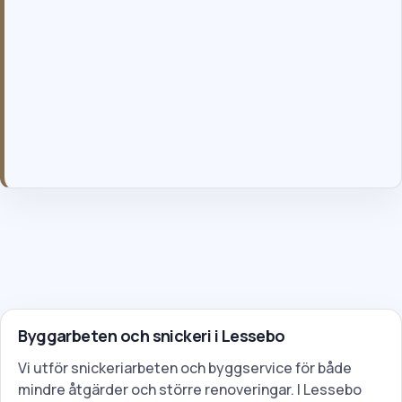
Välj bild/bilder
En bild kan hjälpa oss att förstå ditt behov bättre, men det är
inget krav.
Genom att skicka formuläret godkänner du våra allmänna villkor
och vår integritetspolicy.
Byggarbeten och snickeri i Lessebo
Vi utför snickeriarbeten och byggservice för både
mindre åtgärder och större renoveringar. I Lessebo