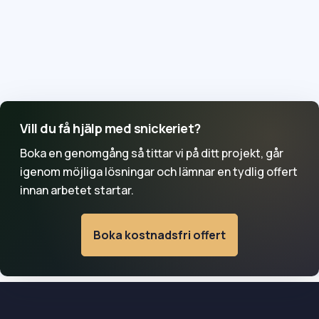
Skatteverkets villkor. Vid offertgenomgången kan ROT-
Kan ni hjälpa till med både små och
delen separeras så att underlaget blir tydligt.
större jobb?

Ja, uppdrag kan vara allt från invändiga snickerier och
mindre byggservice till ombyggnad, tillbyggnad och
fasadåtgärder. Större projekt behöver ofta mer
planering kring tid, material och arbetsordning.
Vill du få hjälp med snickeriet?
Boka en genomgång så tittar vi på ditt projekt, går
igenom möjliga lösningar och lämnar en tydlig offert
innan arbetet startar.
Boka kostnadsfri offert