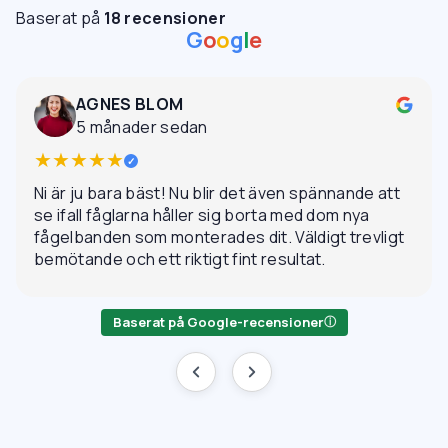
Baserat på
18 recensioner
G
o
o
g
l
e
AGNES BLOM
5 månader sedan
★★★★★
✓
Ni är ju bara bäst! Nu blir det även spännande att
se ifall fåglarna håller sig borta med dom nya
fågelbanden som monterades dit. Väldigt trevligt
bemötande och ett riktigt fint resultat.
Baserat på Google-recensioner
ⓘ