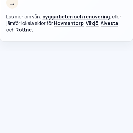
→
Läs mer om våra
byggarbeten och renovering
, eller
jämför lokala sidor för
Hovmantorp
,
Växjö
,
Alvesta
och
Rottne
.
Vad kostar en snickare i Lessebo?

Det beror på projektets omfattning, material, åtkomst