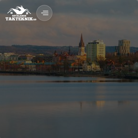
020 - 12 18 20
Kostnadsfri Offert
Kostnadsfri offert
Snickeri & byggnation med garanti
Fast pris & ROT-avdrag
Trygg byggprocess