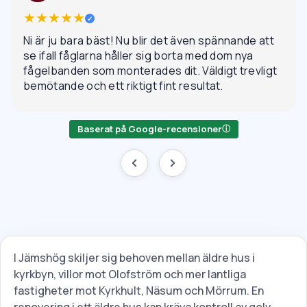
★★★★★
✓
Ni är ju bara bäst! Nu blir det även spännande att
se ifall fåglarna håller sig borta med dom nya
fågelbanden som monterades dit. Väldigt trevligt
bemötande och ett riktigt fint resultat.
Baserat på Google-recensioner
ⓘ
I Jämshög skiljer sig behoven mellan äldre hus i
kyrkbyn, villor mot Olofström och mer lantliga
fastigheter mot Kyrkhult, Näsum och Mörrum. En
renovering i ett äldre hus kan kräva kontroll av golv,