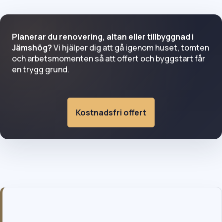
Planerar du renovering, altan eller tillbyggnad i
Jämshög?
Vi hjälper dig att gå igenom huset, tomten
och arbetsmomenten så att offert och byggstart får
en trygg grund.
Kostnadsfri offert
Snickare i Jämshög för äldre hus, villor och