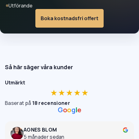
Utförande
Boka kostnadsfri offert
Så här säger våra kunder
Utmärkt
★★★★★
Baserat på
18 recensioner
G
o
o
g
l
e
AGNES BLOM
5 månader sedan