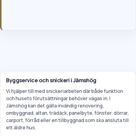
Genom att skicka formuläret godkänner du våra allmänna villkor
och vår integritetspolicy.
Byggservice och snickeri i Jämshög
Vi hjälper till med snickeriarbeten där både funktion
och husets förutsättningar behöver vägas in. I
Jämshög kan det gälla invändig renovering,
ombyggnad, altan, trädäck, panelbyte, fönster, dörrar,
carport, förråd eller en tillbyggnad som ska ansluta till
ett äldre hus.