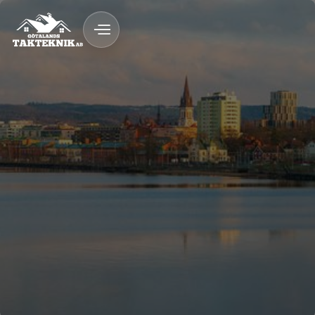
020 - 12 18 20
Kostnadsfri Offert
Kostnadsfri offert
Snickeri & byggnation med garanti
Fast pris & ROT-avdrag
Trygg byggprocess