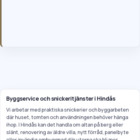
inget krav.
Genom att skicka formuläret godkänner du våra allmänna villkor
och vår integritetspolicy.
Byggservice och snickeritjänster i Hindås
Vi arbetar med praktiska snickerier och byggarbeten
där huset, tomten och användningen behöver hänga
ihop. I Hindås kan det handla om altan på berg eller
slänt, renovering av äldre villa, nytt förråd, panelbyte
eller invändig ombyggnad där ytorna ska bli mer