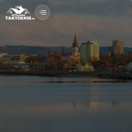
020 - 12 18 20
Kostnadsfri Offert
Kostnadsfri offert
Snickeri & byggnation med garanti
Fast pris & ROT-avdrag
Trygg byggprocess