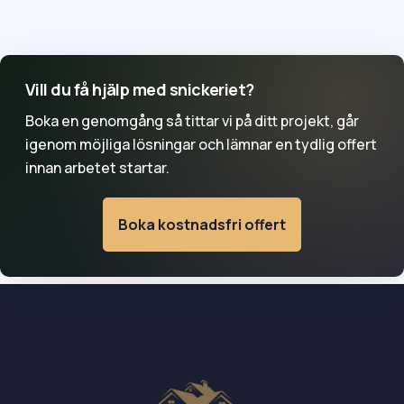
säsong och om ritningar eller beslut behöver tas fram
först. För mindre snickeriarbeten kan starten ofta
planeras snabbare, medan tillbyggnad och uterum
kräver mer förarbete.
Vill du få hjälp med snickeriet?
Boka en genomgång så tittar vi på ditt projekt, går
igenom möjliga lösningar och lämnar en tydlig offert
innan arbetet startar.
Boka kostnadsfri offert