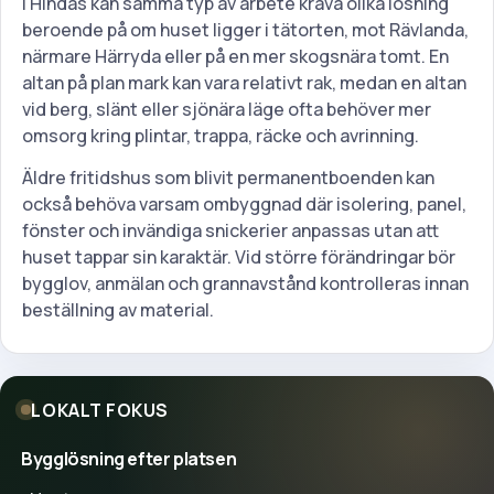
I Hindås kan samma typ av arbete kräva olika lösning
beroende på om huset ligger i tätorten, mot Rävlanda,
närmare Härryda eller på en mer skogsnära tomt. En
altan på plan mark kan vara relativt rak, medan en altan
vid berg, slänt eller sjönära läge ofta behöver mer
omsorg kring plintar, trappa, räcke och avrinning.
Äldre fritidshus som blivit permanentboenden kan
också behöva varsam ombyggnad där isolering, panel,
fönster och invändiga snickerier anpassas utan att
huset tappar sin karaktär. Vid större förändringar bör
bygglov, anmälan och grannavstånd kontrolleras innan
beställning av material.
LOKALT FOKUS
Bygglösning efter platsen