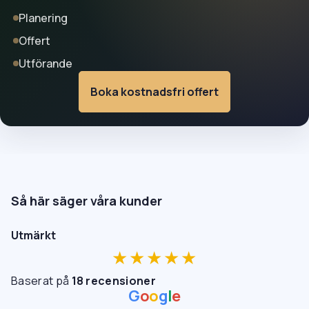
Planering
Offert
Utförande
Boka kostnadsfri offert
Så här säger våra kunder
Utmärkt
★★★★★
Baserat på
18 recensioner
G
o
o
g
l
e