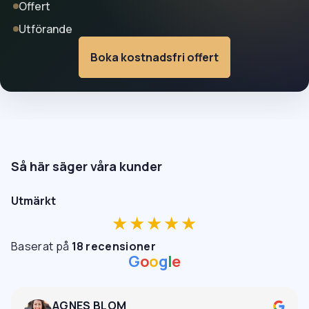
Offert
Utförande
Boka kostnadsfri offert
Så här säger våra kunder
Utmärkt
★★★★★
Baserat på
18 recensioner
G
o
o
g
l
e
AGNES BLOM