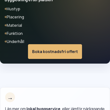
Hustyp
Placering
Material
Funktion
Underhåll
Boka kostnadsfri offert
→
Läs mer om
lokal byggservice
, eller jämför närliggande