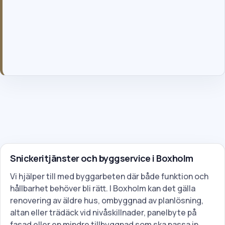
inget krav.
Genom att skicka formuläret godkänner du våra allmänna villkor
och vår integritetspolicy.
Snickeritjänster och byggservice i Boxholm
Vi hjälper till med byggarbeten där både funktion och
hållbarhet behöver bli rätt. I Boxholm kan det gälla
renovering av äldre hus, ombyggnad av planlösning,
altan eller trädäck vid nivåskillnader, panelbyte på
fasad eller en mindre tillbyggnad som ska passa in