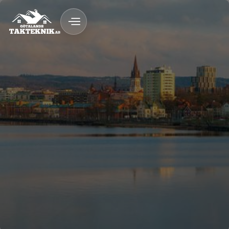
020 - 12 18 20
Kostnadsfri Offert
Kostnadsfri offert
Snickeri & byggnation med garanti
Fast pris & ROT-avdrag
Trygg byggprocess