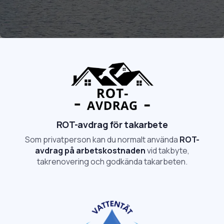
Rådgivning på plats
Trygg process
Slide 2 of 2.
ROT-avdrag för takarbete
Som privatperson kan du normalt använda
ROT-
avdrag på arbetskostnaden
vid takbyte,
takrenovering och godkända takarbeten.