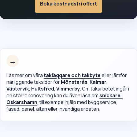
Boka kostnadsfri offert
→
Läs mer om våra
takläggare och takbyte
eller jämför
närliggande taksidor för
Mönsterås
,
Kalmar
,
Västervik
,
Hultsfred
,
Vimmerby
. Om takarbetet ingår i
en större renovering kan du även läsa om
snickare i
Oskarshamn
, till exempel hjälp med byggservice,
fasad, panel, altan eller invändiga arbeten.