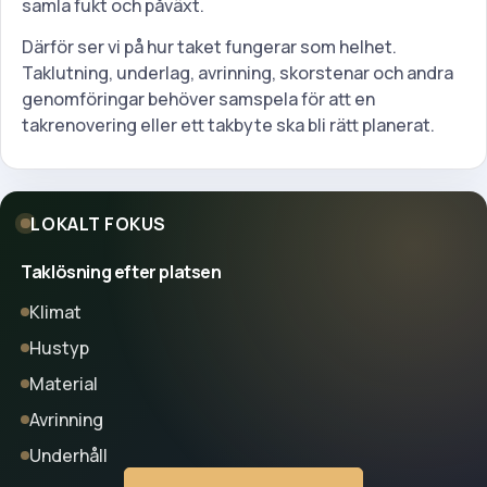
samla fukt och påväxt.
Därför ser vi på hur taket fungerar som helhet.
Taklutning, underlag, avrinning, skorstenar och andra
genomföringar behöver samspela för att en
takrenovering eller ett takbyte ska bli rätt planerat.
LOKALT FOKUS
Taklösning efter platsen
Klimat
Hustyp
Material
Avrinning
Underhåll