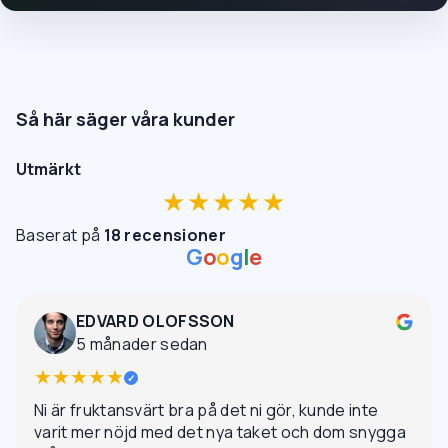
Så här säger våra kunder
Utmärkt
★★★★★
Baserat på
18 recensioner
G
o
o
g
l
e
EDVARD OLOFSSON
5 månader sedan
★★★★★
✓
Ni är fruktansvärt bra på det ni gör, kunde inte
varit mer nöjd med det nya taket och dom snygga