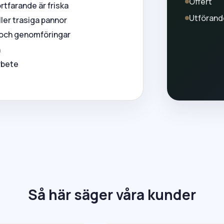
Offert
rtfarande är friska
Utförand
ler trasiga pannor
k och genomföringar
n
arbete
Så här säger våra kunder