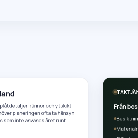
tland
TAKTJÄ
Från besi
 plåtdetaljer, rännor och ytskikt
över planeringen ofta ta hänsyn
Besiktni
us som inte används året runt.
Material