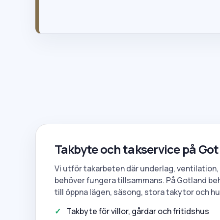
Takbyte och takservice på Go
Vi utför takarbeten där underlag, ventilation,
behöver fungera tillsammans. På Gotland beh
till öppna lägen, säsong, stora takytor och h
Takbyte för villor, gårdar och fritidshus