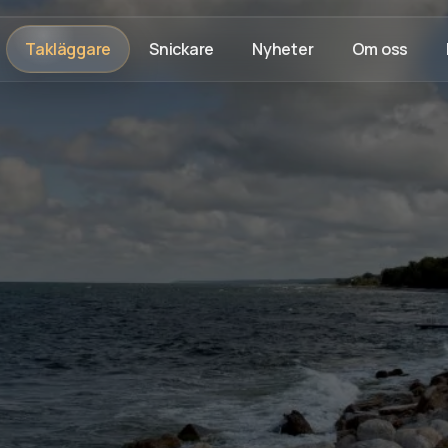
Takläggare
Snickare
Nyheter
Om oss
hållbart och prisvärt. Götalands Takteknik hjälper både 
tentäthets-garanti
och
100% nöjd kund-garanti
är vi ett sj
 – vi fixar taket från Visby till Hoburgen.
Rådgivning på plats
Trygg process