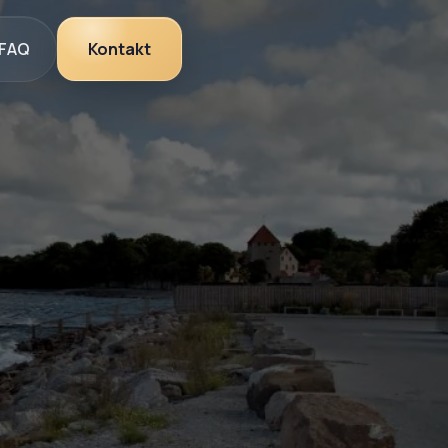
FAQ
Kontakt
privatpersoner och företag över hela Gotland
älvklart val för dig som vill ha ett tak som står pall