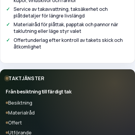
kupor, vindskivor och rännor
Service av takavvattning, taksäkerhet och
plåtdetaljer för längre livslängd
Materialråd för plåttak, papptak och pannor när
taklutning eller läge styr valet
Offertunderlag efter kontroll av takets skick och
åtkomlighet
TAKTJÄNSTER
Från besiktning till färdigt tak
Besiktning
Materialråd
Offert
Utförande