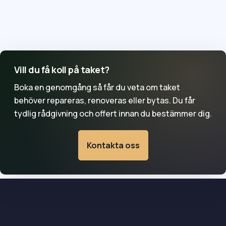
kontrolleras vid takbyte?

Ett vanligt byte till liknande material kräver ofta inte
bygglov, men regler kan variera. Red ut bygglovsfrågan
tidigt om du ändrar takets färg, material, höjd eller
utseende tydligt.
Vill du få koll på taket?
Boka en genomgång så får du veta om taket
behöver repareras, renoveras eller bytas. Du får
tydlig rådgivning och offert innan du bestämmer dig.
Kontakta oss