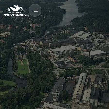
FAQ
020 - 12 18 20
Kostnadsfri Offert
Kostnadsfri offert
Tak med lång livslängd
Rådgivning på plats
Trygg process