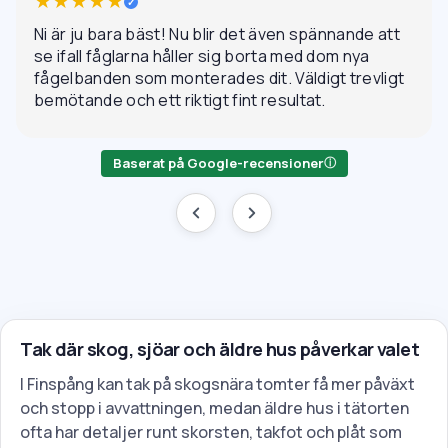
★★★★★
✓
Ni är ju bara bäst! Nu blir det även spännande att
se ifall fåglarna håller sig borta med dom nya
fågelbanden som monterades dit. Väldigt trevligt
bemötande och ett riktigt fint resultat.
Baserat på Google-recensioner
ⓘ
Tak där skog, sjöar och äldre hus påverkar valet
I Finspång kan tak på skogsnära tomter få mer påväxt
och stopp i avvattningen, medan äldre hus i tätorten
ofta har detaljer runt skorsten, takfot och plåt som