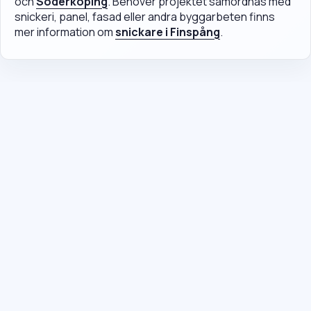
och
Söderköping
. Behöver projektet samordnas med
snickeri, panel, fasad eller andra byggarbeten finns
mer information om
snickare i Finspång
.
När är det klokt att boka takservice i
Finspång?

Boka takservice när du ser spruckna pannor, mossa,
rostiga beslag, stopp i rännor eller fuktfläckar på vinden.
Finspång har lägen där fukt, löv, frost och växlande väder
Vilka delar styr kostnaden för ett