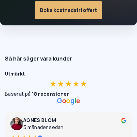
Boka kostnadsfri offert
Så här säger våra kunder
Utmärkt
★★★★★
Baserat på
18 recensioner
G
o
o
g
l
e
AGNES BLOM
5 månader sedan